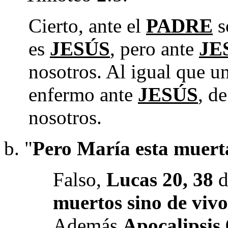
Cierto, ante el
PADRE
s
es
JESÚS
, pero ante
JE
nosotros. Al igual que u
enfermo ante
JESÚS
, d
nosotros.
"
Pero María
esta
muert
Falso,
Lucas 20, 38
d
muertos sino de vivo
Además
Apocalipsis 