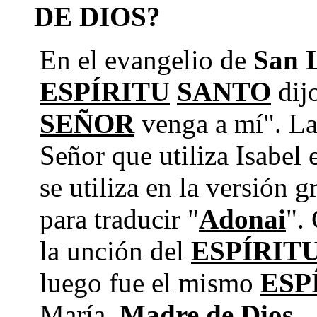
DE DIOS?
En el evangelio de
San L
ESPÍRITU
SANTO
dij
SEÑOR
venga a mí". La 
Señor que utiliza Isabel 
se utiliza en la versión g
para traducir "
Adonai
".
la unción del
ESPÍRIT
luego fue el mismo
ESP
María,
Madre de Dios
.