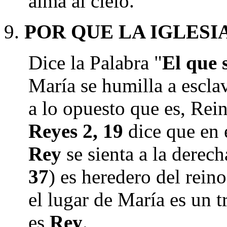
alma al cielo.
POR QUE LA IGLESI
Dice la Palabra "
El que 
María se humilla a esclav
a lo opuesto que es, Re
Reyes 2, 19
dice que en 
Rey
se sienta a la derec
37
) es heredero del rein
el lugar de María es un 
es
Rey
.