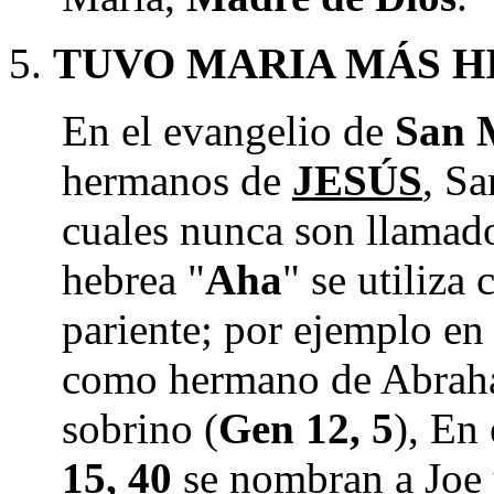
TUVO MARIA MÁS H
En el evangelio de
San 
hermanos de
JESÚS
, Sa
cuales nunca son llamado
hebrea "
Aha
" se utiliza
pariente; por ejemplo e
como hermano de Abraha
sobrino (
Gen 12, 5
), En
15, 40
se nombran a Joe 