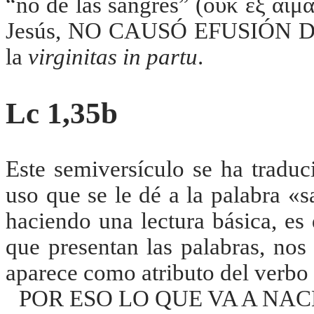
“no de las sangres” (ούκ έξ αιμά
Jesús, NO CAUSÓ EFUSIÓN 
la
virginitas in partu
.
Lc 1,35b
Este semiversículo se ha tradu
uso que se le dé a la palabra «s
haciendo una lectura básica, es 
que presentan las palabras, no
aparece como atributo del verbo 
POR ESO LO QUE VA A NA