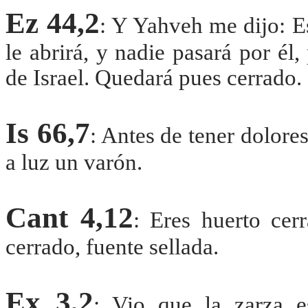
Ez 44,2
: Y Yahveh me dijo: E
le abrirá, y nadie pasará por é
de Israel. Quedará pues cerrado.
Is 66,7
: Antes de tener dolores
a luz un varón.
Cant 4,12
: Eres huerto cer
cerrado, fuente sellada.
Ex 3,2
: Vio que la zarza e