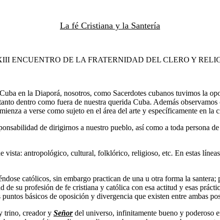
La fé Cristiana y la Santería
III ENCUENTRO DE LA FRATERNIDAD DEL CLERO Y RELI
e Cuba en la Diaporá, nosotros, como Sacerdotes cubanos tuvimos la opo
lo, tanto dentro como fuera de nuestra querida Cuba. Además observamo
ienza a verse como sujeto en el área del arte y específicamente en la 
ponsabilidad de dirigirnos a nuestro pueblo, así como a toda persona de 
vista: antropológico, cultural, folklórico, religioso, etc. En estas líne
ndose católicos, sin embargo practican de una u otra forma la santera;
ad de su profesión de fe cristiana y católica con esa actitud y esas prác
 puntos básicos de oposición y divergencia que existen entre ambas posi
 trino, creador y
Señor
del universo, infinitamente bueno y poderoso e