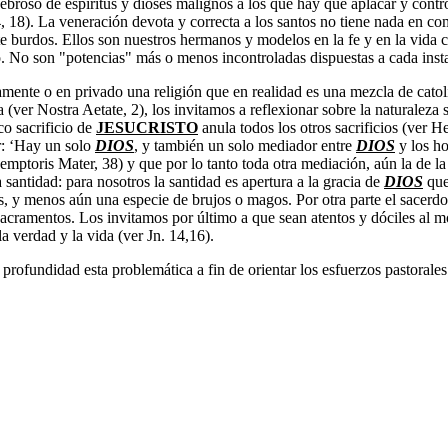
roso de espíritus y dioses malignos a los que hay que aplacar y control
4, 18). La veneración devota y correcta a los santos no tiene nada en co
e burdos. Ellos son nuestros hermanos y modelos en la fe y en la vida 
o. No son "potencias" más o menos incontroladas dispuestas a cada ins
mente o en privado una religión que en realidad es una mezcla de catol
(ver Nostra Aetate, 2), los invitamos a reflexionar sobre la naturaleza s
co sacrificio de
JESUCRISTO
anula todos los otros sacrificios (ver H
r: ‘Hay un solo
DIOS
, y también un solo mediador entre
DIOS
y los h
emptoris Mater, 38) y que por lo tanto toda otra mediación, aún la de l
santidad: para nosotros la santidad es apertura a la gracia de
DIOS
que 
s, y menos aún una especie de brujos o magos. Por otra parte el sacerdo
acramentos. Los invitamos por último a que sean atentos y dóciles al m
la verdad y la vida (ver Jn. 14,16).
a profundidad esta problemática a fin de orientar los esfuerzos pastorale