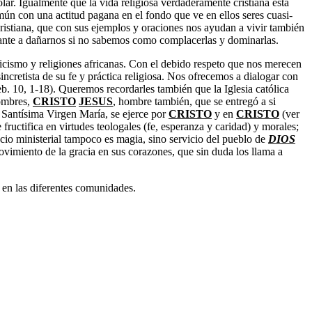
ar. Igualmente que la vida religiosa verdaderamente cristiana está
mún con una actitud pagana en el fondo que ve en ellos seres cuasi-
cristiana, que con sus ejemplos y oraciones nos ayudan a vivir también
tante a dañarnos si no sabemos como complacerlas y dominarlas.
icismo y religiones africanas. Con el debido respeto que nos merecen
incretista de su fe y práctica religiosa. Nos ofrecemos a dialogar con
eb. 10, 1-18). Queremos recordarles también que la Iglesia católica
ombres,
CRISTO
JESUS
, hombre también, que se entregó a si
a Santísima Virgen María, se ejerce por
CRISTO
y en
CRISTO
(ver
fructifica en virtudes teologales (fe, esperanza y caridad) y morales;
cio ministerial tampoco es magia, sino servicio del pueblo de
DIOS
ovimiento de la gracia en sus corazones, que sin duda los llama a
s en las diferentes comunidades.