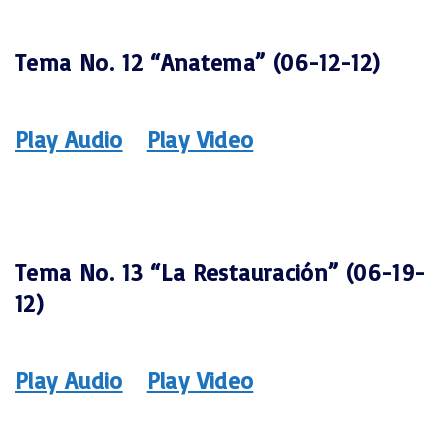
Tema No. 12 “Anatema” (06-12-12)
Play Audio
Play Video
Tema No. 13 “La Restauración” (06-19-
12)
Play Audio
Play Video