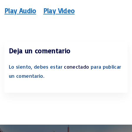
Play Audio
Play Video
Deja un comentario
Lo siento, debes estar
conectado
para publicar
un comentario.