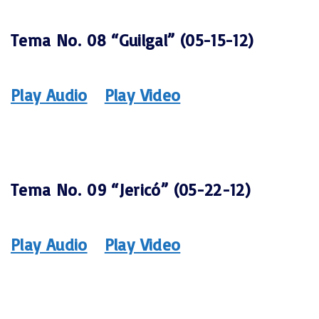
Tema No. 08 “Guilgal” (05-15-12)
Play Audio
Play Video
Tema No. 09 “Jericó” (05-22-12)
Play Audio
Play Video