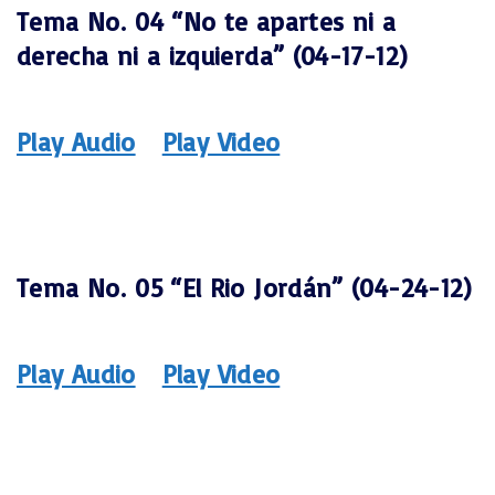
Tema No. 04 “No te apartes ni a
derecha ni a izquierda” (04-17-12)
Play Audio
Play Video
Tema No. 05 “El Rio Jordán” (04-24-12)
Play Audio
Play Video