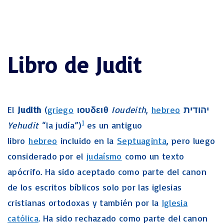
Libro de Judit
El
Judith
(
griego
ιουδειθ
Ioudeith
,
hebreo
יהודית
1
Yehudit
“la judía”)
​ es un antiguo
libro
hebreo
incluido en la
Septuaginta
, pero luego
considerado por el
judaísmo
como un texto
apócrifo. Ha sido aceptado como parte del canon
de los escritos bíblicos solo por las iglesias
cristianas ortodoxas y también por la
Iglesia
católica
. Ha sido rechazado como parte del canon