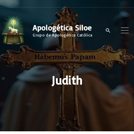
S
k
i
Apologética Siloe
p
Grupo de Apologética Católica
t
o
c
o
Judith
n
t
e
n
t