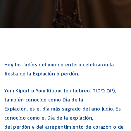
Hoy los judíos del mundo entero celebraron la
fiesta de la Expiación o perdón.
Yom Kipur1 o Yom Kippur (en hebreo: יום כיפור),
también conocido como Día de la
Expiación, es el día más sagrado del año judío. Es
conocido como el Día de la expiación,
del perdón y del arrepentimiento de corazón o de