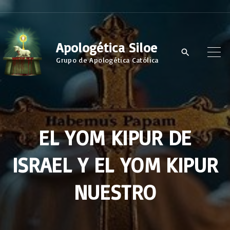
S
k
i
Apologética Siloe
p
Grupo de Apologética Católica
t
o
c
o
EL YOM KIPUR DE
n
t
ISRAEL Y EL YOM KIPUR
e
n
NUESTRO
t