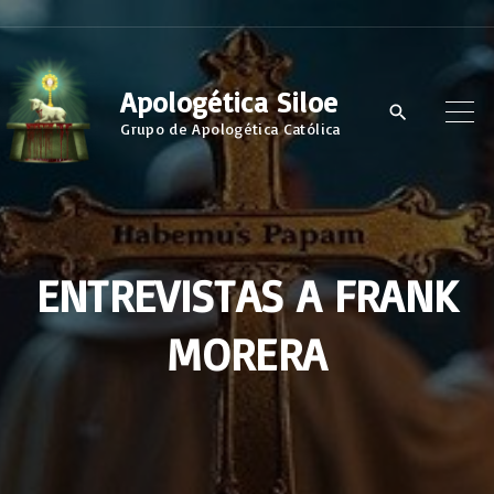
S
k
i
Apologética Siloe
p
Grupo de Apologética Católica
t
o
c
o
ENTREVISTAS A FRANK
n
t
MORERA
e
n
t