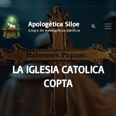
S
k
i
Apologética Siloe
p
Grupo de Apologética Católica
t
o
c
o
LA IGLESIA CATOLICA
n
t
COPTA
e
n
t