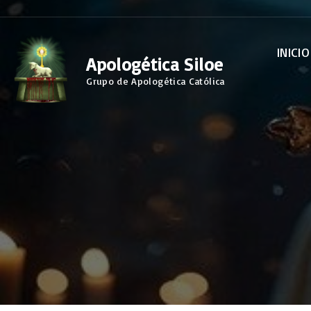
S
k
INICIO
i
Apologética Siloe
p
Grupo de Apologética Católica
t
o
c
o
n
t
e
n
t