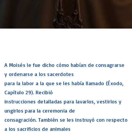
A Moisés le fue dicho cómo habían de consagrarse
y ordenarse a los sacerdotes
para la labor a la que se les había llamado (Éxodo,
Capítulo 29). Recibió
instrucciones detalladas para lavarlos, vestirlos y
ungirlos para la ceremonia de
consagración. También se les instruyó con respecto
a los sacrificios de animales