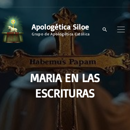
S
k
i
Apologética Siloe
p
Grupo de Apologética Católica
t
o
c
o
MARIA EN LAS
n
t
ESCRITURAS
e
n
t