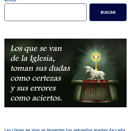
A
P
O
BUSCAR
S
T
A
S
I
A
"
Las clases en vivo se imparten los segundos martes de cada