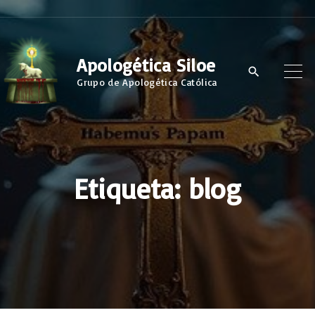
S
k
i
Apologética Siloe
p
Grupo de Apologética Católica
t
o
c
o
Etiqueta:
blog
n
t
e
n
t