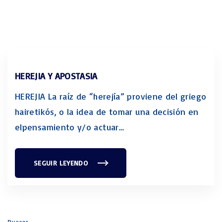
HEREJIA Y APOSTASIA
HEREJIA La raíz de “herejía” proviene del griego
hairetikós, o la idea de tomar una decisión en
elpensamiento y/o actuar
…
SEGUIR LEYENDO
"
H
E
R
E
J
I
A
Y
Buscar