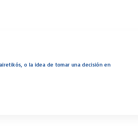
Levítico Vaikra
Numeros – Bamidbar
Deuteronomio
Josué
Jueces
Ruth
Samuel
airetikós, o la idea de tomar una decisión en
2 Samuel
1 Reyes
2 Reyes
Esdras
Nehemías
Tobit
Judith
Esther