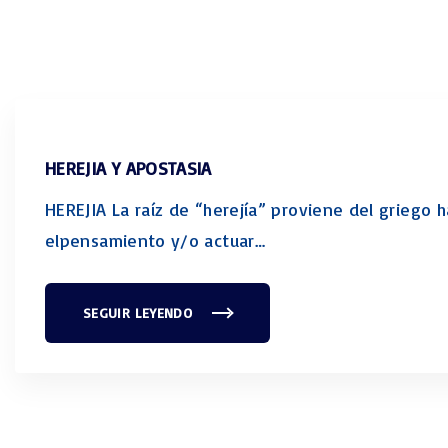
HEREJIA Y APOSTASIA
HEREJIA La raíz de “herejía” proviene del griego h
elpensamiento y/o actuar
…
SEGUIR LEYENDO
"
H
E
R
E
J
I
A
Y
A