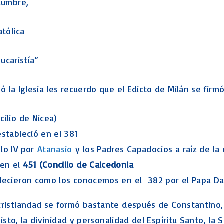
dumbre,
atólica
Eucaristía”
 la Iglesia les recuerdo que el Edicto de Milán se firm
cilio de Nicea)
estableció en el 381
glo IV por
Atanasio
y los Padres Capadocios a raíz de la
 en el
451 (Concilio de Calcedonia
ablecieron como los conocemos en el 382 por el Papa D
ristiandad se formó bastante después de Constantino, a
sto, la divinidad y personalidad del Espíritu Santo, la S