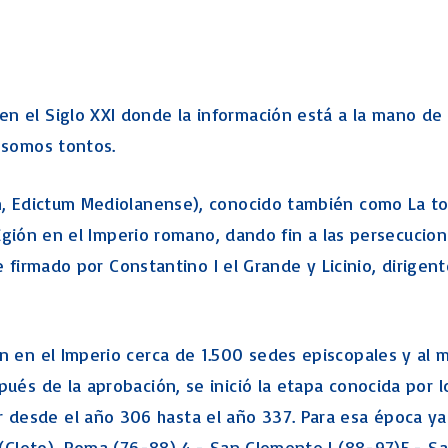
Levítico Vaikra
Numeros – Bamidbar
Deuteronomio
Josué
en el Siglo XXI donde la información está a la mano d
Jueces
 somos tontos.
Ruth
Samuel
n, Edictum Mediolanense), conocido también como La tol
2 Samuel
eligión en el Imperio romano, dando fin a las persecucio
1 Reyes
fue firmado por Constantino I el Grande y Licinio, dirig
2 Reyes
Esdras
Nehemías
n en el Imperio cerca de 1.500 sedes episcopales y al 
Tobit
és de la aprobación, se inició la etapa conocida por los
Judith
desde el año 306 hasta el año 337. Para esa época ya
Esther
 (Cleto), Roma (76-88) 4.- San Clemente I (88-97)5.- San