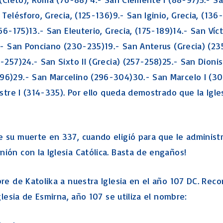
Macabeos
Telésforo, Grecia, (125-136)9.- San Iginio, Grecia, (136-
Libro de los Salmos
66-175)13.- San Eleuterio, Grecia, (175-189)14.- San Víct
LOS PROFETAS
8.- San Ponciano (230-235)19.- San Anterus (Grecia) (23
JEREMIAS
EZEQUIEL
-257)24.- San Sixto II (Grecia) (257-258)25.- San Dioni
El Profeta Oseas
296)29.- San Marcelino (296-304)30.- San Marcelo I (3
El Profeta Joel
estre I (314-335). Por ello queda demostrado que la Igl
PROFETA AMOS
ABDÍAS (profeta)
JONÁS (profeta)
e su muerte en 337, cuando eligió para que le administ
MIQUEAS
ión con la Iglesia Católica. Basta de engaños!
Nahúm (profeta)
Habacuc (profeta)
bre de Katolika a nuestra Iglesia en el año 107 DC. Re
Sofonías (profeta)
glesia de Esmirna, año 107 se utiliza el nombre: