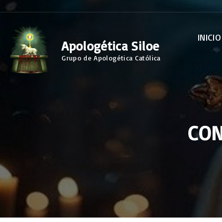
S
k
INICIO
i
Apologética Siloe
p
Grupo de Apologética Católica
t
o
c
o
CON
n
t
e
n
t