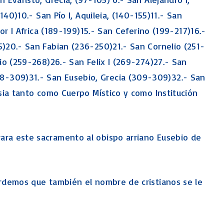
140)10.- San Pío I, Aquileia, (140-155)11.- San
or I Africa (189-199)15.- San Ceferino (199-217)16.-
5)20.- San Fabian (236-250)21.- San Cornelio (251-
sio (259-268)26.- San Felix I (269-274)27.- San
08-309)31.- San Eusebio, Grecia (309-309)32.- San
esia tanto como Cuerpo Místico y como Institución
rara este sacramento al obispo arriano Eusebio de
cordemos que también el nombre de cristianos se le