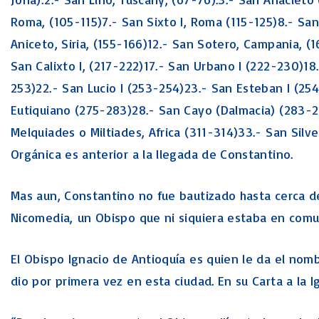
Roma, (105-115)7.- San Sixto I, Roma (115-125)8.- San 
Aniceto, Siria, (155-166)12.- San Sotero, Campania, (1
San Calixto I, (217-222)17.- San Urbano I (222-230)1
253)22.- San Lucio I (253-254)23.- San Esteban I (254
Eutiquiano (275-283)28.- San Cayo (Dalmacia) (283-
Melquiades o Miltiades, Africa (311-314)33.- San Silv
Orgánica es anterior a la llegada de Constantino.
Mas aun, Constantino no fue bautizado hasta cerca d
Nicomedia, un Obispo que ni siquiera estaba en comun
El Obispo Ignacio de Antioquía es quien le da el nom
dio por primera vez en esta ciudad. En su Carta a la I