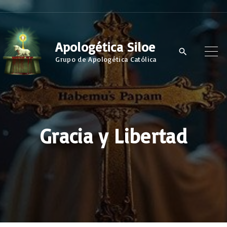
S
k
i
Apologética Siloe
p
Grupo de Apologética Católica
t
o
c
o
Gracia y Libertad
n
t
e
n
t