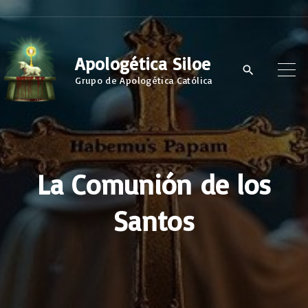
S
k
i
Apologética Siloe
p
Grupo de Apologética Católica
t
o
c
o
La Comunión de los
n
t
Santos
e
n
t