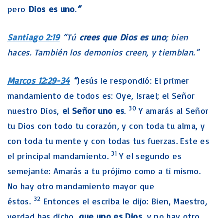
pero
Dios es uno
.
”
Santiago 2:19
“Tú
crees que Dios es uno
; bien
haces. También los demonios creen, y tiemblan.”
Marcos 12:29-34
“
Jesús le respondió: El primer
mandamiento de todos es: Oye, Israel; el Señor
30
nuestro Dios,
el Señor uno es
.
Y amarás al Señor
tu Dios con todo tu corazón, y con toda tu alma, y
con toda tu mente y con todas tus fuerzas. Este es
31
el principal mandamiento.
Y el segundo es
semejante: Amarás a tu prójimo como a ti mismo.
No hay otro mandamiento mayor que
32
éstos.
Entonces el escriba le dijo: Bien, Maestro,
verdad has dicho,
que uno es Dios
, y no hay otro