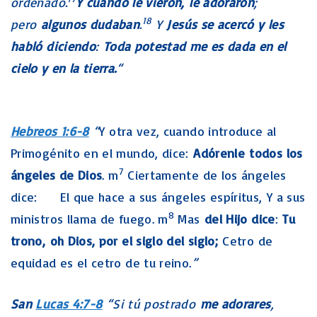
ordenado.
Y cuando le vieron, le adoraron
;
18
pero
algunos dudaban
.
Y
Jesús se acercó y les
habló diciendo
:
Toda potestad me es dada en el
cielo y en la tierra.
“
Hebreos 1:6-8
“
Y otra vez, cuando introduce al
Primogénito en el mundo, dice:
Adórenle todos los
7
ángeles de Dios
. m
Ciertamente de los ángeles
dice: El que hace a sus ángeles espíritus, Y a sus
8
ministros llama de fuego. m
Mas
del Hijo dice
:
Tu
trono, oh Dios, por el siglo del siglo;
Cetro de
equidad es el cetro de tu reino.
”
San
Lucas 4:7-8
“Si tú postrado
me adorares
,