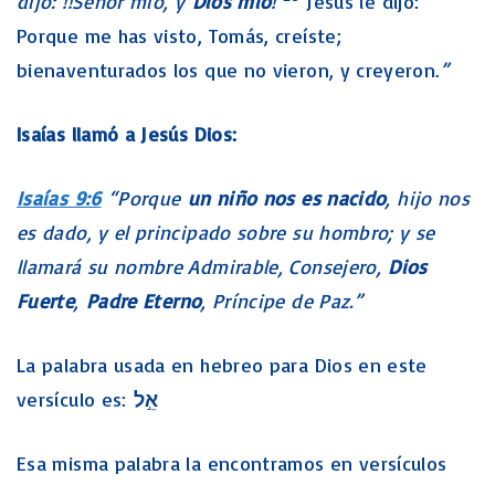
dijo: !!Señor mío, y
Dios mío
!
Jesús le dijo:
Porque me has visto, Tomás, creíste;
bienaventurados los que no vieron, y creyeron.
”
Isaías llamó a Jesús Dios:
Isaías 9:6
“Porque
un niño nos es nacido
, hijo nos
es dado, y el principado sobre su hombro; y se
llamará su nombre Admirable, Consejero,
Dios
Fuerte
,
Padre Eterno
, Príncipe de Paz.”
La palabra usada en hebreo para Dios en este
versículo es:
אֵ֣ל
Esa misma palabra la encontramos en versículos