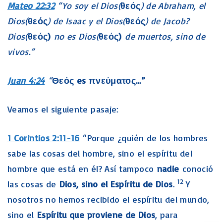
Mateo 22:32
“Yo soy el Dios(
θεός
) de Abraham, el
Dios(
θεός
) de Isaac y el Dios(
θεός
) de Jacob?
Dios(
θεός
)
no es Dios(
θεός
)
de muertos, sino de
vivos.”
Juan 4:24
“
Θεός
es
πνεύματος
…”
Veamos el siguiente pasaje:
1 Corintios 2:11-16
“Porque ¿quién de los hombres
sabe las cosas del hombre, sino el espíritu del
hombre que está en él? Así tampoco
nadie
conoció
12
las cosas de
Dios, sino el Espíritu de Dios
.
Y
nosotros no hemos recibido el espíritu del mundo,
sino el
Espíritu que proviene de Dios
, para