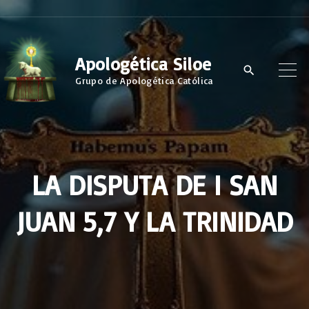
S
k
i
Apologética Siloe
p
Grupo de Apologética Católica
t
o
c
o
LA DISPUTA DE I SAN
n
t
JUAN 5,7 Y LA TRINIDAD
e
n
t