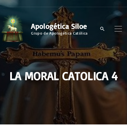
S
k
i
Apologética Siloe
p
Grupo de Apologética Católica
t
o
c
o
LA MORAL CATOLICA 4
n
t
e
n
t