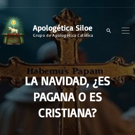
S
k
i
Apologética Siloe
p
Grupo de Apologética Católica
t
o
c
o
LA NAVIDAD, ¿ES
n
t
PAGANA O ES
e
n
CRISTIANA?
t