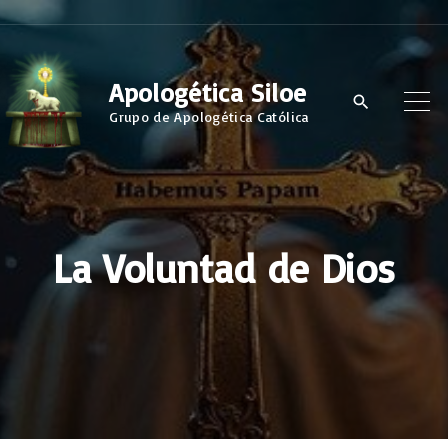
S
k
i
Apologética Siloe
p
Grupo de Apologética Católica
t
o
c
o
La Voluntad de Dios
n
t
e
n
t