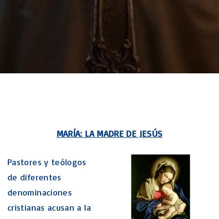
MARÍA: LA MADRE DE JESÚS
Pastores y teólogos
de diferentes
denominaciones
cristianas acusan a la