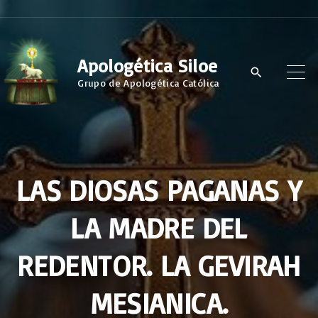
S
k
i
Apologética Siloe
p
Grupo de Apologética Católica
t
o
c
o
LAS DIOSAS PAGANAS Y
n
t
LA MADRE DEL
e
n
REDENTOR. LA GEVIRAH
t
MESIANICA.