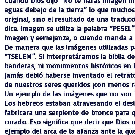
Cuando Dios dijo “No te harás imagen ni n
aguas debajo de la tierra” lo que muchos 
original, sino el resultado de una traduc
dice. imagen se utiliza la palabra “PESEL
imagen y semejanza, o cuando manda a Sa
De manera que las imágenes utilizadas p
“TSELEM”. Si interpretáramos la biblia d
banderas, ni monumentos históricos en la
jamás debió haberse inventado el retrato
de nuestros seres queridos ¡con menos r
Un ejemplo de las imágenes que no son í
Los hebreos estaban atravesando el des
fabricara una serpiente de bronce para 
curado. Eso significa que decir que Dios 
ejemplo del arca de la alianza ante la qu