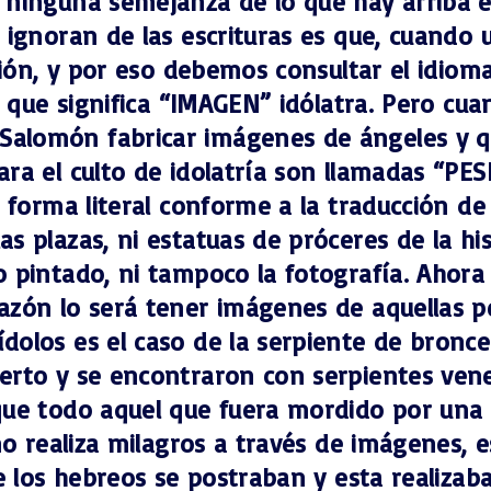
inguna semejanza de lo que hay arriba en e
Macabeos
ignoran de las escrituras es que, cuando u
Libro de los Salmos
ción, y por eso debemos consultar el idioma 
LOS PROFETAS
” que significa “IMAGEN” idólatra. Pero cuan
JEREMIAS
lomón fabricar imágenes de ángeles y que
EZEQUIEL
El Profeta Oseas
ara el culto de idolatría son llamadas “PE
El Profeta Joel
e forma literal conforme a la traducción 
PROFETA AMOS
s plazas, ni estatuas de próceres de la his
ABDÍAS (profeta)
 pintado, ni tampoco la fotografía. Ahora 
JONÁS (profeta)
azón lo será tener imágenes de aquellas 
MIQUEAS
dolos es el caso de la serpiente de bronce
Nahúm (profeta)
ierto y se encontraron con serpientes ven
Habacuc (profeta)
que todo aquel que fuera mordido por una 
Sofonías (profeta)
no realiza milagros a través de imágenes, 
e los hebreos se postraban y esta realizaba