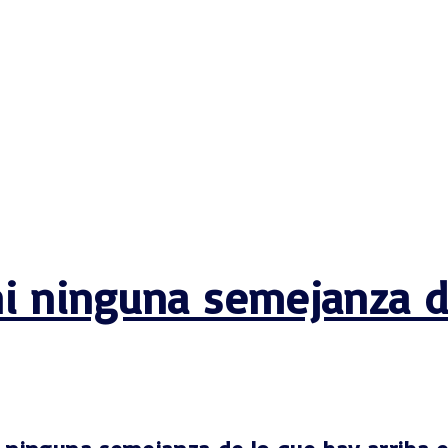
Levítico Vaikra
Numeros – Bamidbar
Deuteronomio
Josué
Jueces
Ruth
Samuel
2 Samuel
1 Reyes
2 Reyes
i ninguna semejanza d
Esdras
Nehemías
Tobit
Judith
Esther