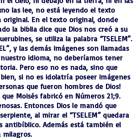
l cielo, ni debajo en la tierra, ni en las
no las lee, no está leyendo el texto
original. En el texto original, donde
do la biblia dice que Dios nos creó a su
rubines, se utiliza la palabra “TSELEM”.
SEL”, y las demás imágenes son llamadas
de nuestro idioma, no deberíamos tener
toria. Pero eso no es nada, sino que
bien, si no es idolatría poseer imágenes
personas que fueron hombres de Dios!
 que Moisés fabricó en Números 21;9.
enosas. Entonces Dios le mandó que
serpiente, al mirar el “TSELEM” quedara
es antibíblico. Además está también el
 milagros.