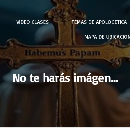
VIDEO CLASES
TEMAS DE APOLOGETICA
MAPA DE UBICACIO
Apocalípsis
Apologética
Credo de Nicea
El Papa
EWTN
No te harás imágen…
Retiros
Otras Conferencias
La Virgen Maria
Pablo : Carta a los
Romanos
Genesis – Bereshit
Exodo