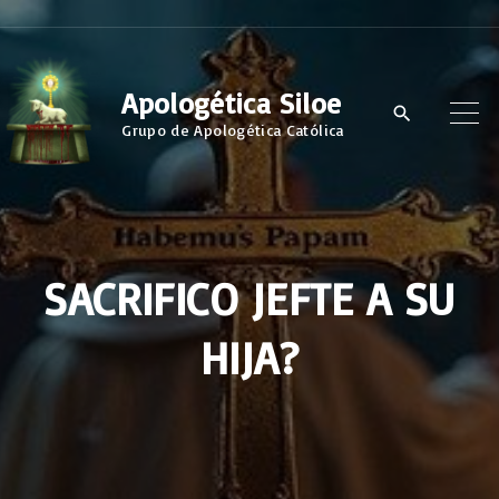
S
k
i
Apologética Siloe
p
Grupo de Apologética Católica
t
o
c
o
SACRIFICO JEFTE A SU
n
t
HIJA?
e
n
t