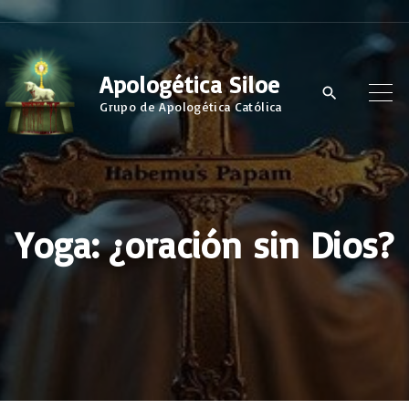
S
k
i
Apologética Siloe
p
Grupo de Apologética Católica
t
o
c
o
Yoga: ¿oración sin Dios?
n
t
e
n
t