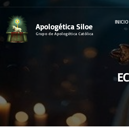
S
k
INICIO
i
Apologética Siloe
p
Grupo de Apologética Católica
t
o
c
o
E
n
t
e
n
t