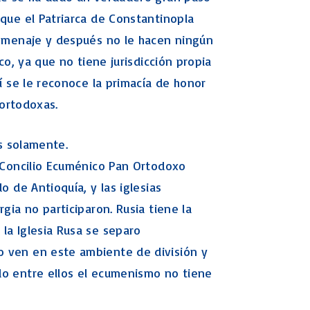
Macabeos
 que el Patriarca de Constantinopla
Libro de los Salmos
homenaje y después no le hacen ningún
LOS PROFETAS
co, ya que no tiene jurisdicción propia
JEREMIAS
sí se le reconoce la primacía de honor
EZEQUIEL
 ortodoxas.
El Profeta Oseas
El Profeta Joel
es solamente.
PROFETA AMOS
ABDÍAS (profeta)
n Concilio Ecuménico Pan Ortodoxo
JONÁS (profeta)
o de Antioquía, y las iglesias
MIQUEAS
gia no participaron. Rusia tiene la
Nahúm (profeta)
la Iglesia Rusa se separo
Habacuc (profeta)
o ven en este ambiente de división y
Sofonías (profeta)
do entre ellos el ecumenismo no tiene