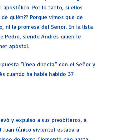
 apostólico. Por lo tanto, si ellos
s de quién?? Porque vimos que de
 ni la promesa del Señor. En la lista
de Pedro, siendo Andrés quien le
mer apóstol.
supuesta “línea directa” con el Señor y
és cuando ha había habido 37
evó y expulso a sus presbíteros, a
l Juan (único viviente) estaba a
 Obispo de Roma Clemente que hasta