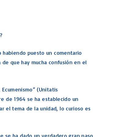
Levítico Vaikra
Numeros – Bamidbar
Deuteronomio
Josué
?
Jueces
Ruth
o habiendo puesto un comentario
Samuel
a de que hay mucha confusión en el
2 Samuel
1 Reyes
2 Reyes
l Ecumenismo” (Unitatis
Esdras
bre de 1964 se ha establecido un
Nehemías
tar el tema de la unidad, lo curioso es
Tobit
Judith
Esther
ede se ha dado un verdadero gran paso