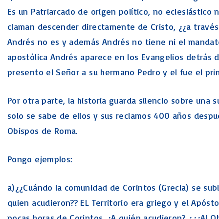
Es un Patriarcado de origen político, no eclesiástico ni
claman descender directamente de Cristo, ¿¿a travé
Andrés no es y además Andrés no tiene ni el mandato,
apostólica Andrés aparece en los Evangelios detrás 
presento el Señor a su hermano Pedro y el fue el pri
Por otra parte, la historia guarda silencio sobre una 
solo se sabe de ellos y sus reclamos 400 años despu
Obispos de Roma.
Pongo ejemplos:
a)¿¿Cuándo la comunidad de Corintos (Grecia) se subl
quien acudieron?? EL Territorio era griego y el Apósto
pocas horas de Corintos. ¿A quién acudieron? ¿¿¿Al