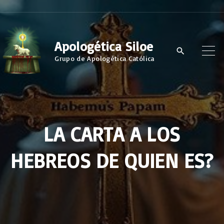
S
k
i
Apologética Siloe
p
Grupo de Apologética Católica
t
o
c
o
LA CARTA A LOS
n
t
HEBREOS DE QUIEN ES?
e
n
t