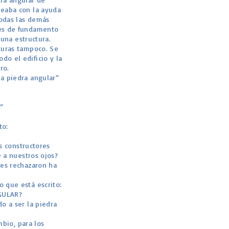
neaba con la ayuda
todas las demás
res de fundamento
 una estructura.
ituras tampoco. Se
do el edificio y la
ro.
la piedra angular”
”
to:
os constructores
 a nuestros ojos?
ores rechazaron ha
o que está escrito:
NGULAR?
do a ser la piedra
mbio, para los