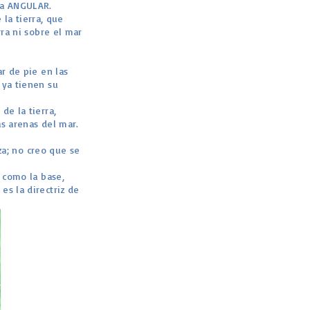
dra ANGULAR.
la tierra, que
rra ni sobre el mar
ar de pie en las
 ya tienen su
de la tierra,
as arenas del mar.
za; no creo que se
 como la base,
es la directriz de