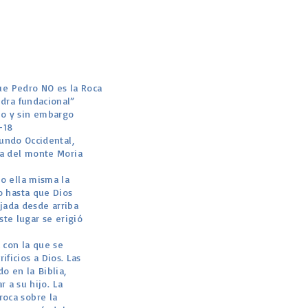
ue Pedro NO es la Roca
edra fundacional”
ño y sin embargo
-18
undo Occidental,
ima del monte Moria
do ella misma la
do hasta que Dios
jada desde arriba
te lugar se erigió
a con la que se
ficios a Dios. Las
o en la Biblia,
 a su hijo. La
roca sobre la