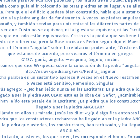
ba como guía al ir colocando las otras piedras en su lugar, y se ali
. Para que el edificio quedase bien construido, había que ajustar 
ecto a la piedra angular de fundamento. A veces las piedras angula
maño, y también servían para unir entre sí las diferentes partes de
er que Cristo no se equivoca, ni la Iglesia se equivoca, ni las Escr
s que en todo están equivocados. Cristo es la piedra que sostiene to
edra de referencia, pero la Base rocosa es Pedro según dijo el Maest
re el término “angular” sobre la refutación protestante, “Cristo es 
que estamos de acuerdo, pero veamos el término en griego:
G1137. gonía; ángulo: —esquina, ángulo, rincón.
Veamos que dice Wikipedia sobre la colocación de la piedra “angular
http://es.wikipedia.org/wiki/Piedra_angular
cha palabra es un sustantivo aparece 9 veces en el Nuevo Testamen
6 Veces está Genitivo, Femenino, Singular
esús agregó: «¿No han leído nunca en las Escrituras: La piedra que l
egado a ser la piedra ANGULAR: esta es la obra del Señor, ¿admirable
 han leído este pasaje de la Escritura: ¿La piedra que los construct
llegado a ser la piedra ANGULAR?
 fijando en ellos su mirada, Jesús les dijo: «¿Qué significa entonces l
edra que los constructores rechazaron ha llegado a ser la piedra A
es la piedra que ustedes, los constructores, han rechazado, y ha llega
ANGULAR.
or lo tanto, a ustedes, los que creen, les corresponde el honor. En ca