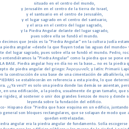
situado en el centro del mundo,
y Jerusalén en el centro de la tierra de Israel,
y el santuario en el centro de Jerusalén,
y el lugar sagrado en el centro del santuario,
y el arca en el centro del lugar sagrado,
y la Piedra Angular delante del lugar sagrado,
pues sobre ella se fundó el mundo.
o decimos que Jesús es la “Piedra Angular” en la cultura Judía esta
la piedra angular «desde la que fluyen todas las aguas del mundo» 
te del lugar sagrado, pues sobre ella se fundó el mundo. Pedro, roca
 entendiéramos la “Piedra Angular” como la piedra que se pone en 
LA BASE. Piedra angular hoy en día no es la base…. no es la piedra 
ncepto de piedra angular del griego: Άκρογωνιεîς y latín: Primarii Lapi
n la construcción de una base de una cimentación de albañilería, i
PIEDRAS se establecerán en referencia a esta piedra, lo que determi
ura. ¿¿Ya ves?? es solo una piedra donde las demás se asientan, per
e, en una edificación, a la piedra, usualmente de gran tamaño, que 
e rigidez, al sostener o unir dos grandes lienzos de muro y donde s
leyenda sobre la fundación del edificio.
lico- Hispano dice “Piedra que hace esquina en un edificio, juntand
lo general son bloques rectangulares, que se solapan de modo que
quedan entrelazadas.
piedra angular era la piedra angular de fundamento. Solía escogerse
 fuerte para los edificios públicos y los muros de la ciudad. La pie