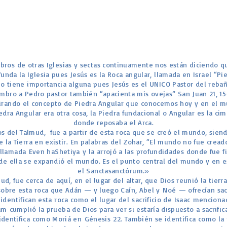
Levítico Vaikra
Numeros – Bamidbar
Deuteronomio
Josué
ros de otras Iglesias y sectas continuamente nos están diciendo q
Jueces
funda la Iglesia pues Jesús es la Roca angular, llamada en Israel “Pi
Ruth
no tiene importancia alguna pues Jesús es el UNICO Pastor del reba
mbro a Pedro pastor también “apacienta mis ovejas” San Juan 21, 15
Samuel
rando el concepto de Piedra Angular que conocemos hoy y en el m
2 Samuel
iedra Angular era otra cosa, la Piedra fundacional o Angular es la c
donde reposaba el Arca.
1 Reyes
s del Talmud, ​ fue a partir de esta roca que se creó el mundo, sien
2 Reyes
 la Tierra en existir. En palabras del Zohar, “El mundo no fue crea
llamada Even haShetiya y la arrojó a las profundidades donde fue fi
Esdras
sde ella se expandió el mundo. Es el punto central del mundo y en es
Nehemías
el Sanctasanctórum.»
d, fue cerca de aquí, en el lugar del altar, que Dios reunió la tierr
Tobit
obre esta roca que Adán — y luego Caín, Abel y Noé — ofrecían sacri
Judith
 identifican esta roca como el lugar del sacrificio de Isaac mencionad
 cumplió la prueba de Dios para ver si estaría dispuesto a sacrificar
Esther
dentifica como Moriá en Génesis 22. También se identifica como la 