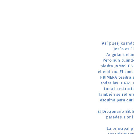
Así pues, cuand
Jesús es “
Angular delan
Pero aun cuando
piedra JAMAS ES 
el edificio. El co
PRIMERA piedra e
todas las OTRAS 
toda la estruct
También se refier
esquina para darl
El Diccionario Bíb
paredes. Por 
La principal 
especialmente