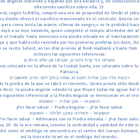
con ángeles subiendo y bajando por una escalera y, en consecuencia
Macabeos
ofreciendo sacrificio sobre ella. 23 ​
Libro de los Salmos
vid, según la Biblia, compró una era de propiedad de Ornán el jebus
ca donde ofreció el sacrificio mencionado en el versículo. Quería c
LOS PROFETAS
, pero como tenía las manos «llenas de sangre,» se le prohibió hace
JEREMIAS
e dejó a su hijo Salomón, quien completó el templo alrededor del añ
en el tratado Yoma menciona una piedra situada en el Sanctasanctó
EZEQUIEL
ya y que había sido revelada por los primeros profetas (es decir, Da
El Profeta Oseas
e se recita Selijot, en los días previos al Rosh Hashaná y hasta Yom K
incluyen las siguientes referencias:
El Profeta Joel
טענתנו גפי קרת נתונים, ישבתנו שן סלע איתנים
PROFETA AMOS
nos colocaste en la altura de la Ciudad Santa, nos colocaste sobre la
Patriarca.
ABDÍAS (profeta)
רבוצה עליו אבן שתית חטובים…שמה בתוך לפני מזיב מאשנבים
JONÁS (profeta)
o la piedra de la que se labró el cimiento… Quien presta oído desde
s decir, la piedra angular «desde la que fluyen todas las aguas del
MIQUEAS
s siguientes referencias a la Piedra Angular se mencionan en el rec
Nahúm (profeta)
הושענא! – אבן שתיה – הושענא
¡Por favor salva! – Piedra Angular – ¡Por favor salva!
Habacuc (profeta)
הושענא! – תאדרנו באבן תלולה – הושענא
Sofonías (profeta)
¡Por favor salva! – Adórnanos con la Piedra elevada – ¡Por favor salva
, 20 ​ de la era romana, resume la centralidad y santidad de este si
Así como el ombligo se encuentra en el centro del cuerpo humano,
así la tierra de Israel es el ombligo del mundo…