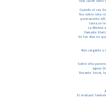
cual Jacob soñó 
Cuando el rey Da
fue sobre esta ro
permanente allí
tarea se l
La Mishná 
llamada Sheti
En los días en qu
Nos cargaste y 
Sobre ella yaciend
aguas [e
Durante Sucot, la
El midrash Tanhuma