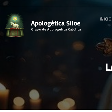
S
k
INICIO
i
Apologética Siloe
p
Grupo de Apologética Católica
t
o
c
o
L
n
t
e
n
t