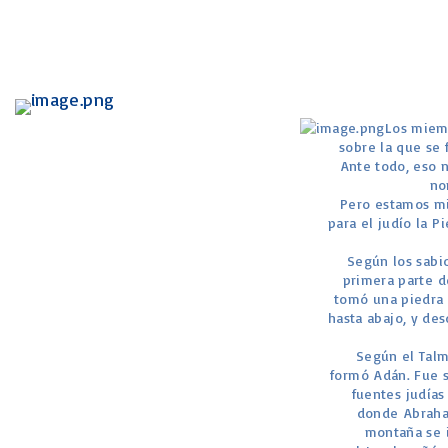
Los miemb
sobre la que se 
Ante todo, eso 
no
Pero estamos mi
para el judío la P
Según los sabio
primera parte de
tomó una piedra 
hasta abajo, y de
Según el Talmu
formó Adán. Fue s
fuentes judías
donde Abraham
montaña se i