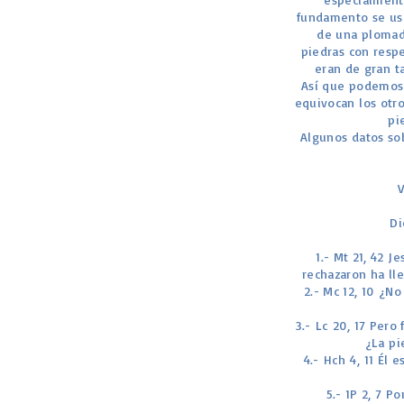
fundamento se usa
de una plomada
piedras con resp
eran de gran ta
Así que podemos v
equivocan los otro
pi
Algunos datos sob
Di
1.- Mt 21, 42 J
rechazaron ha ll
2.- Mc 12, 10 ¿No
3.- Lc 20, 17 Pero
¿La pi
4.- Hch 4, 11 Él 
5.- 1P 2, 7 P