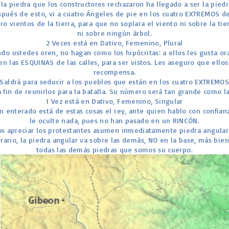
 la piedra que los constructores rechazaron ha llegado a ser la pie
espués de esto, vi a cuatro Ángeles de pie en los cuatro EXTREMOS de 
ro vientos de la tierra, para que no soplara el viento ni sobre la tie
ni sobre ningún árbol.
2 Veces está en Dativo, Femenino, Plural
ndo ustedes oren, no hagan como los hipócritas: a ellos les gusta or
en las ESQUINAS de las calles, para ser vistos. Les aseguro que ellos
recompensa.
 Saldrá para seducir a los pueblos que están en los cuatro EXTREMOS 
fin de reunirlos para la batalla. Su número será tan grande como l
1 Vez está en Dativo, Femenino, Singular
en enterado está de estas cosas el rey, ante quien hablo con confian
le oculte nada, pues no han pasado en un RINCÓN.
apreciar los protestantes asumen inmediatamente piedra angular
rario, la piedra angular va sobre las demás, NO en la base, más bien 
todas las demás piedras que somos su cuerpo.