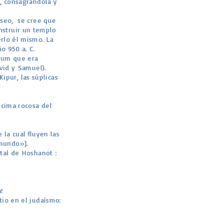
, consagrándola y
eo, ​ se cree que
onstruir un templo
rlo él mismo. La
o 950 a. C.
rum que era
vid y Samuel).
ipur, las súplicas
 cima rocosa del
 la cual fluyen las
 mundo»].
ital de Hoshanot :
!
tio en el judaísmo: