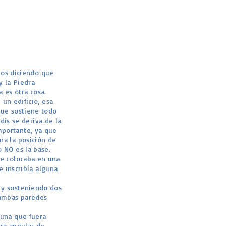
mos diciendo que
y la Piedra
 es otra cosa.
un edificio, esa
que sostiene todo
dis se deriva de la
mportante, ya que
na la posición de
o NO es la base.
se colocaba en una
e inscribía alguna
o y sosteniendo dos
 ambas paredes
 una que fuera
dra angular de