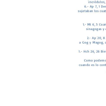
incrédulos,
6.- Ap 7, 1 D
sujetaban los cuat
1.- Mt 6, 5 Cua
sinagogas y 
2.- Ap 20, 8
a Gog y Magog, a 
1.- Hch 26, 26 Bi
Como podemos 
cuando es lo cont