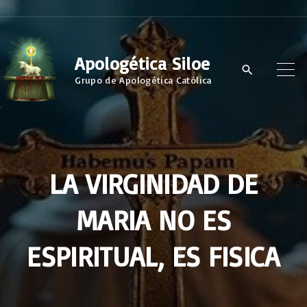
S
k
i
Apologética Siloe
p
Grupo de Apologética Católica
t
o
c
o
LA VIRGINIDAD DE
n
t
MARIA NO ES
e
n
ESPIRITUAL, ES FISICA
t