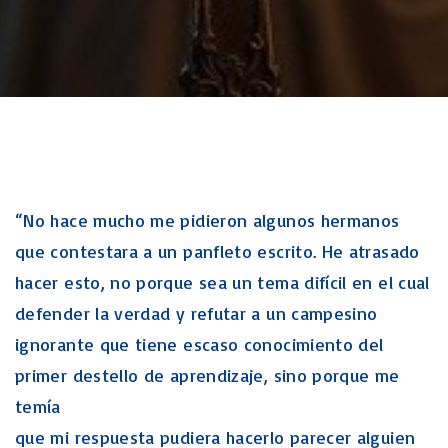
“No hace mucho me pidieron algunos hermanos
que contestara a un panfleto escrito. He atrasado
hacer esto, no porque sea un tema difícil en el cual
defender la verdad y refutar a un campesino
ignorante que tiene escaso conocimiento del
primer destello de aprendizaje, sino porque me
temía
que mi respuesta pudiera hacerlo parecer alguien