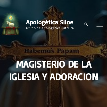
S
k
i
Apologética Siloe
p
Grupo de Apologética Católica
t
o
c
o
MAGISTERIO DE LA
n
t
IGLESIA Y ADORACION
e
n
t