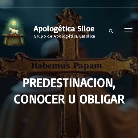
S
k
i
Apologética Siloe
p
Grupo de Apologética Católica
t
o
c
o
PREDESTINACION,
n
t
CONOCER U OBLIGAR
e
n
t