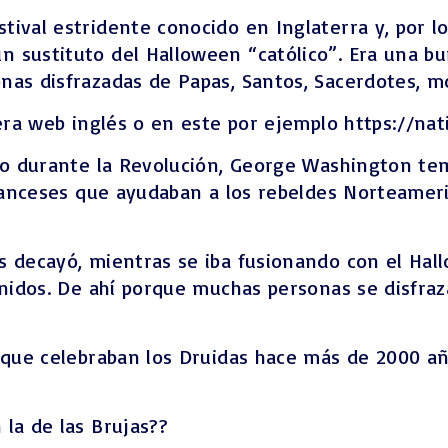
Macabeos
ival estridente conocido en Inglaterra y, por lo 
Libro de los Salmos
 sustituto del Halloween “católico”. Era una bur
LOS PROFETAS
as disfrazadas de Papas, Santos, Sacerdotes, mon
JEREMIAS
uiera web inglés o en este por ejemplo https://n
EZEQUIEL
El Profeta Oseas
ro durante la Revolución, George Washington tem
El Profeta Joel
 franceses que ayudaban a los rebeldes Norteamer
PROFETA AMOS
ABDÍAS (profeta)
s decayó, mientras se iba fusionando con el Hal
JONÁS (profeta)
Unidos. De ahí porque muchas personas se disfra
MIQUEAS
Nahúm (profeta)
Habacuc (profeta)
 que celebraban los Druidas hace más de 2000 añ
Sofonías (profeta)
la de las Brujas??