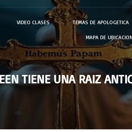
VIDEO CLASES
TEMAS DE APOLOGETICA
MAPA DE UBICACIO
Apocalípsis
Apologética
Credo de Nicea
El Papa
EWTN
EN TIENE UNA RAIZ ANTIC
Retiros
Otras Conferencias
La Virgen Maria
Pablo : Carta a los
Romanos
Genesis – Bereshit
Exodo