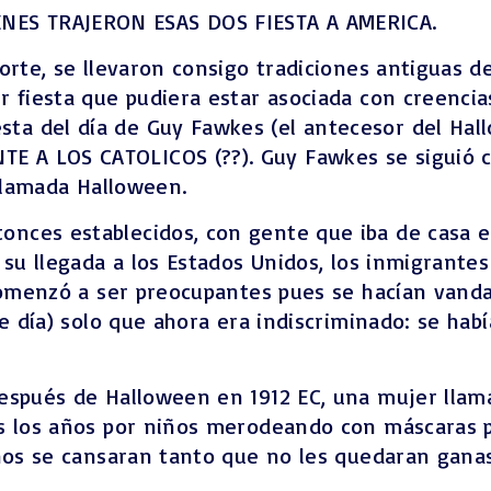
ES TRAJERON ESAS DOS FIESTA A AMERICA.
orte, se llevaron consigo tradiciones antiguas d
er fiesta que pudiera estar asociada con creenc
ta del día de Guy Fawkes (el antecesor del Hal
 A LOS CATOLICOS (??). Guy Fawkes se siguió c
 llamada Halloween.
nces establecidos, con gente que iba de casa e
 su llegada a los Estados Unidos, los inmigrante
 comenzó a ser preocupantes pues se hacían vanda
e día) solo que ahora era indiscriminado: se hab
espués de Halloween en 1912 EC, una mujer llama
s los años por niños merodeando con máscaras p
ños se cansaran tanto que no les quedaran ganas n