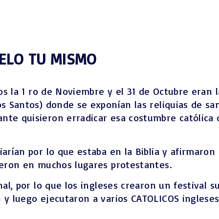
Levítico Vaikra
Numeros – Bamidbar
Deuteronomio
Josué
ELO TU MISMO
Jueces
Ruth
tos la 1 ro de Noviembre y el 31 de Octubre eran 
Samuel
os Santos) donde se exponían las reliquias de sa
2 Samuel
te quisieron erradicar esa costumbre católica d
1 Reyes
2 Reyes
arían por lo que estaba en la Biblia y afirmaron q
Esdras
cieron en muchos lugares protestantes.
Nehemías
Tobit
al, por lo que los ingleses crearon un festival s
Judith
 y luego ejecutaron a varios CATOLICOS ingleses 
Esther