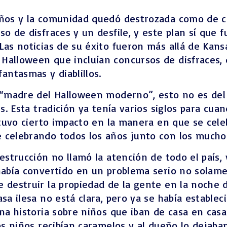
iños y la comunidad quedó destrozada como de co
so de disfraces y un desfile, y este plan sí que 
Las noticias de su éxito fueron más allá de Kans
alloween que incluían concursos de disfraces, de
ntasmas y diablillos.
 “madre del Halloween moderno”, esto no es del 
es. Esta tradición ya tenía varios siglos para cu
s tuvo cierto impacto en la manera en que se cele
celebrando todos los años junto con los muchos 
estrucción no llamó la atención de todo el país, 
 había convertido en un problema serio no sola
 destruir la propiedad de la gente en la noche 
asa ilesa no está clara, pero ya se había estable
una historia sobre niños que iban de casa en casa
os niños recibían caramelos y al dueño lo dejaban