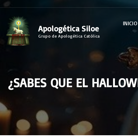
S
k
INICIO
i
Apologética Siloe
p
Grupo de Apologética Católica
t
o
c
o
¿SABES QUE EL HALLOWE
n
t
e
n
t