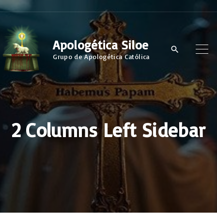
S
k
i
Apologética Siloe
p
Grupo de Apologética Católica
t
o
c
o
2 Columns Left Sidebar
n
t
e
n
t