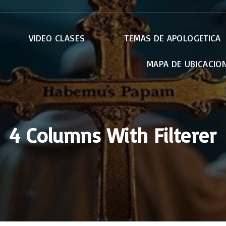
VIDEO CLASES
TEMAS DE APOLOGETICA
MAPA DE UBICACIO
Apocalípsis
Apologética
Credo de Nicea
El Papa
EWTN
4 Columns With Filterer
Retiros
Otras Conferencias
La Virgen Maria
Pablo : Carta a los
Romanos
Genesis – Bereshit
Exodo