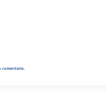
Levítico Vaikra
Numeros – Bamidbar
Deuteronomio
Josué
Jueces
Ruth
Samuel
2 Samuel
1 Reyes
2 Reyes
n comentario.
Esdras
Nehemías
Tobit
Judith
Esther