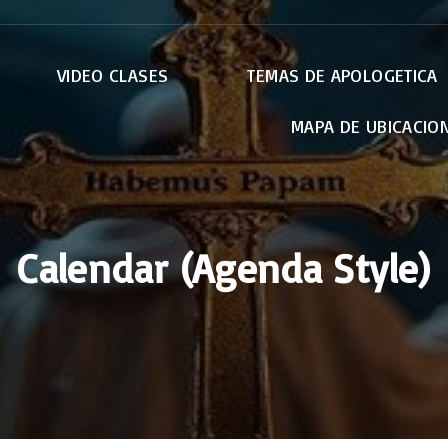
VIDEO CLASES
TEMAS DE APOLOGETICA
MAPA DE UBICACIO
Apocalípsis
Apologética
Credo de Nicea
El Papa
EWTN
Calendar (Agenda Style)
Retiros
Otras Conferencias
La Virgen Maria
Pablo : Carta a los
Romanos
Genesis – Bereshit
Exodo