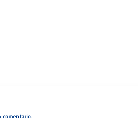
Levítico Vaikra
Numeros – Bamidbar
Deuteronomio
Josué
Jueces
Ruth
Samuel
2 Samuel
1 Reyes
2 Reyes
Esdras
Nehemías
Tobit
n comentario.
Judith
Esther