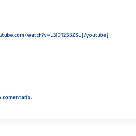
Levítico Vaikra
Numeros – Bamidbar
Deuteronomio
Josué
utube.com/watch?v=L3ID1233ZSU[/youtube]
Jueces
Ruth
Samuel
2 Samuel
1 Reyes
2 Reyes
Esdras
n comentario.
Nehemías
Tobit
Judith
Esther