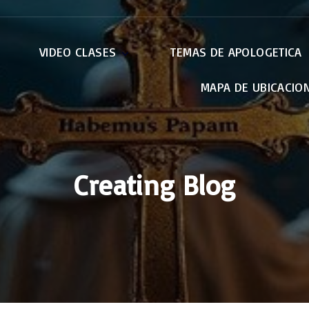
VIDEO CLASES
TEMAS DE APOLOGETICA
MAPA DE UBICACIO
Apocalípsis
Apologética
Credo de Nicea
El Papa
EWTN
Creating Blog
Retiros
Otras Conferencias
La Virgen Maria
Pablo : Carta a los
Romanos
Genesis – Bereshit
Exodo