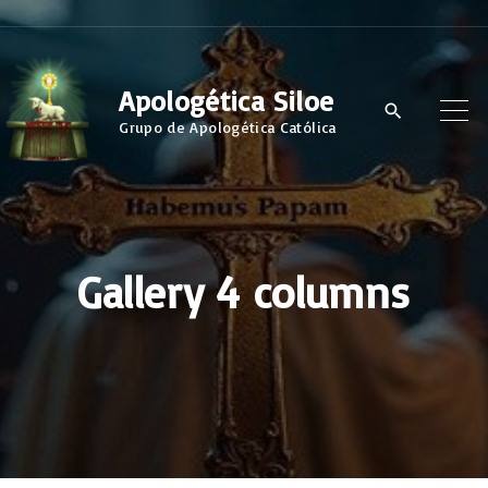
S
k
i
Apologética Siloe
p
Grupo de Apologética Católica
t
o
c
o
Gallery 4 columns
n
t
e
n
t