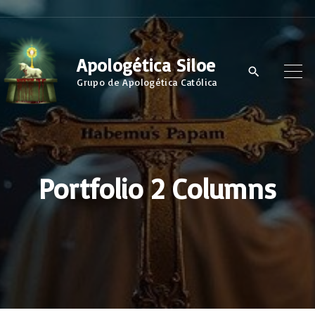
S
k
i
Apologética Siloe
p
Grupo de Apologética Católica
t
o
c
o
Portfolio 2 Columns
n
t
e
n
t