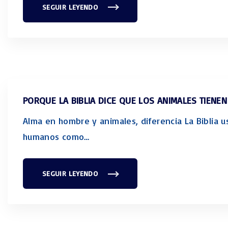
SEGUIR LEYENDO
"
A
L
M
A
E
N
H
O
M
B
R
E
PORQUE LA BIBLIA DICE QUE LOS ANIMALES TIENE
Y
A
N
Alma en hombre y animales, diferencia La Biblia us
I
M
humanos como
…
A
L
E
S
,
SEGUIR LEYENDO
D
"
I
P
F
O
E
R
R
Q
E
U
N
E
C
L