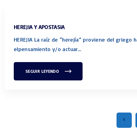
"
A
,
E
S
P
A
HEREJIA Y APOSTASIA
Ñ
A
"
HEREJIA La raíz de “herejía” proviene del griego h
elpensamiento y/o actuar
…
SEGUIR LEYENDO
"
H
E
R
E
J
I
A
Y
A
P
P
P
O
S
a
T
A
r
S