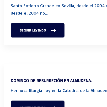
T
A
U
Santo Entierro Grande en Sevilla, desde el 2004 n
L
R
M
A
desde el 2004 no
…
A
S
”
"
"
SEGUIR LEYENDO
"
S
A
N
T
O
E
N
T
I
E
R
R
O
E
DOMINGO DE RESURRECIÓN EN ALMUDENA.
N
S
E
Hermosa liturgia hoy en la Catedral de la Almude
V
I
L
L
A