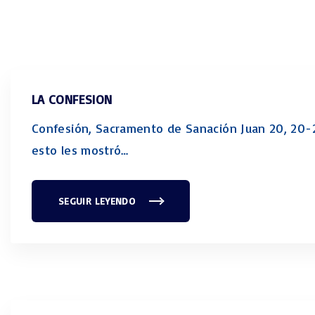
LA CONFESION
Confesión, Sacramento de Sanación Juan 20, 20-2
esto les mostró
…
SEGUIR LEYENDO
"
L
A
C
O
N
F
E
S
I
O
N