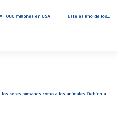
Macabeos
Libro de los Salmos
llon = 1000 millones en USA Este es uno de los
…
LOS PROFETAS
JEREMIAS
EZEQUIEL
El Profeta Oseas
El Profeta Joel
PROFETA AMOS
ABDÍAS (profeta)
JONÁS (profeta)
MIQUEAS
Nahúm (profeta)
Habacuc (profeta)
o a los seres humanos como a los animales. Debido a
Sofonías (profeta)