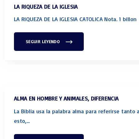
"
LA RIQUEZA DE LA IGLESIA
LA RIQUEZA DE LA IGLESIA CATOLICA Nota. 1 bi
SEGUIR LEYENDO
"
L
A
R
I
Q
U
E
Z
A
D
E
L
ALMA EN HOMBRE Y ANIMALES, DIFERENCIA
A
I
G
La Biblia usa la palabra alma para referirse tant
L
E
esto,
…
S
I
A
"